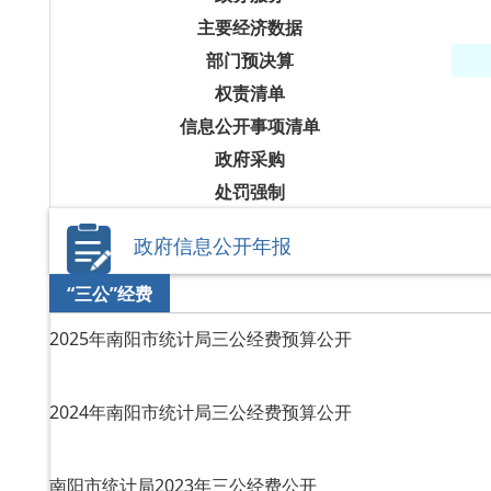
主要经济数据
部门预决算
权责清单
信息公开事项清单
政府采购
处罚强制
政府信息公开年报
“三公”经费
2025年南阳市统计局三公经费预算公开
2024年南阳市统计局三公经费预算公开
南阳市统计局2023年三公经费公开