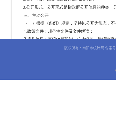
3.公开形式。公开形式是指政府公开信息的种类，
三、主动公开
根据《条例》规定，坚持以公开为常态，不
（一）
1.
政策文件：规范性文件及文件解读；
2.
机构信息：市统计局职能、机构设置、局领导简
3.主要经济数据：全市主要经济指标情况；
版权所有：南阳市统计局 备案
4.统计公报：南阳市国民经济和社会发展统计公报
5.其他信息：统计进度分析及报告；
6.部门预决算：
财政预决算信息、政府采购信息；
7.
建议提案办理：建议提案办理情况；
8.部门会议：
全市统计工作会议报告；
9.
其他依照法律、法规和国家有关规定应当主动公
公开形式
（二）
1.南阳市人民政府门户网站（http://www.nanyang