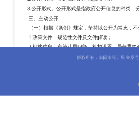
3.公开形式。公开形式是指政府公开信息的种类，
三、主动公开
根据《条例》规定，坚持以公开为常态，不
（一）
1.
政策文件：规范性文件及文件解读；
2.
机构信息：市统计局职能、机构设置、局领导简
3.主要经济数据：全市主要经济指标情况；
版权所有：南阳市统计局 备案
4.统计公报：南阳市国民经济和社会发展统计公报
5.其他信息：统计进度分析及报告；
6.部门预决算：
财政预决算信息、政府采购信息；
7.
建议提案办理：建议提案办理情况；
8.部门会议：
全市统计工作会议报告；
9.
其他依照法律、法规和国家有关规定应当主动公
公开形式
（二）
1.南阳市人民政府门户网站（http://www.nanyang