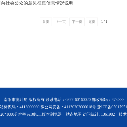
年面向社会公众的意见征集信息情况说明
1 / 1
首页
上一页
下一页
尾页
南阳市统计局 版权所有 联系电话：0377-60160020 邮政编码：473000
站标识码：4113000060 豫公网安备：41130202000018号
豫ICP备0501795
20*1080分辨率 ie10以上版本浏览器
站点地图
访问统计:
1361982
技术