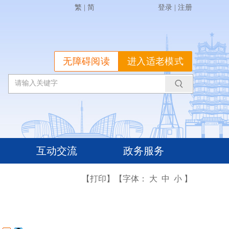
繁
|
简
登录
|
注册
无障碍阅读
进入适老模式
互动交流
政务服务
【打印】
【字体：
大
中
小
】