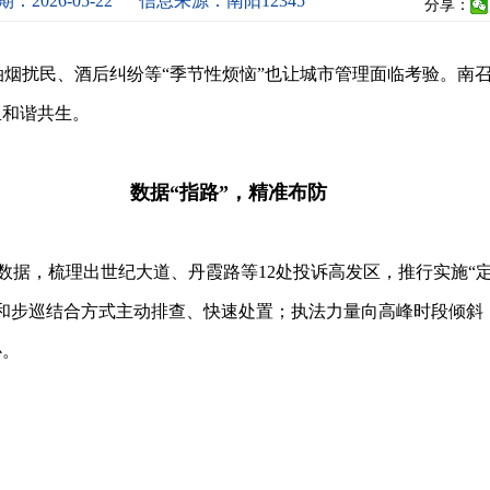
：2026-05-22
信息来源：南阳12345
分享：
烟扰民、酒后纠纷等“季节性烦恼”也让城市管理面临考验。南召
里和谐共生。
数据“指路”，精准布防
求数据，梳理出世纪大道、丹霞路等12处投诉高发区，推行实施“定
和步巡结合方式主动排查、快速处置；执法力量向高峰时段倾斜
心。