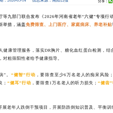
：2026-05-14
信息来源：南阳日报
分享：
等九部门联合发布《2026年河南省老年“六健”专项行动
新举措，涵盖
免费筛查、上门医疗、家庭病床、养老补贴
年人健康管理服务，落实DR胸片、糖化血红蛋白检测，结
，对粗筛阳性者给予健康指导。
病”。
“健智”行动
，要筛查至少6万名老人的痴呆风险
良；
“健耳”行动
，要筛查1万名老人的听力损失；
“健齿
将开展老年人跌倒干预项目，开展防跌倒知识普及、平衡训