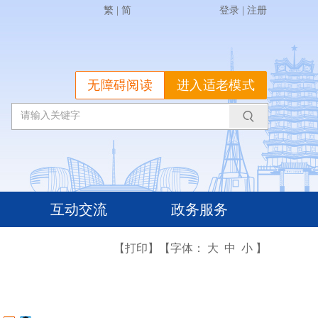
繁
|
简
登录
|
注册
无障碍阅读
进入适老模式
互动交流
政务服务
【打印】
【字体：
大
中
小
】
！