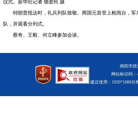
仪式。新华社记者 饶爱民 摄
特朗普抵达时，礼兵列队致敬。两国元首登上检阅台，军乐
队，并观看分列式。
蔡奇、王毅、何立峰参加会谈。
南阳市统计
网站标识码：411
建议使用：1920*1080