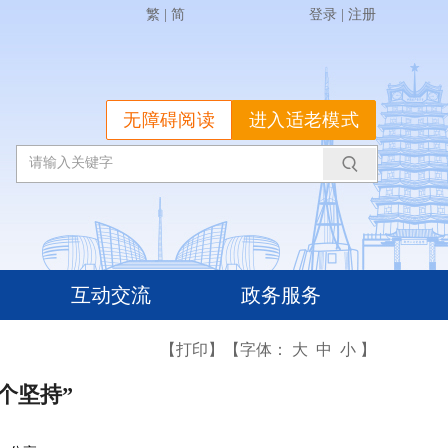
繁
|
简
登录
|
注册
无障碍阅读
进入适老模式
互动交流
政务服务
【打印】
【字体：
大
中
小
】
个坚持”