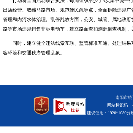
行动将全面启动联合执法，每周组织不少于3次集中统一
出店经营、取缔马路市场、规范便民疏导点，全面拆除违规广告
管理和内河水体治理。乱停乱放方面，公安、城管、属地政府
路等市场违规销售非标电动车，建立路面查扣溯源倒查机制，
同时，建立健全违法线索互联、监管标准互通、处理结果
容环境和交通秩序管理乱象。
南阳市统计
网站标识码：411
建议使用：1920*1080