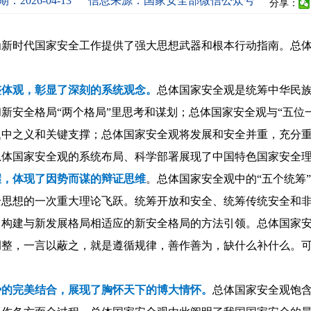
：2026-04-13
信息来源：国家安全部微信公众号
分享：
为新时代国家安全工作提供了强大思想武器和根本行动指南。总
。
整体观，彰显了深刻的系统观念。
总体国家安全观是统筹中华民
新安全格局“两个格局”里思考和谋划；总体国家安全观与“五位一
题中之义和关键支撑；总体国家安全观将发展和安全并重，充分
总体国家安全观的系统布局、科学部署展现了中国特色国家安全
握，体现了因势而谋的辩证思维
。总体国家安全观中的“五个统筹
全思想的一次重大理论飞跃。统筹开放和安全、统筹传统安全和
，构建与新发展格局相适应的新安全格局的方法引领。总体国家
调整，一言以蔽之，就是遵循规律，善作善为，缺什么补什么。
势的完美结合，展现了胸怀天下的博大情怀。
总体国家安全观饱