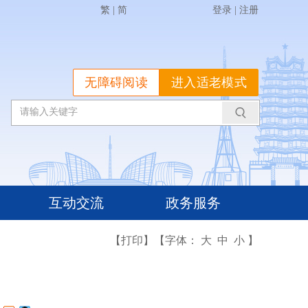
繁
|
简
登录
|
注册
无障碍阅读
进入适老模式
互动交流
政务服务
【打印】
【字体：
大
中
小
】