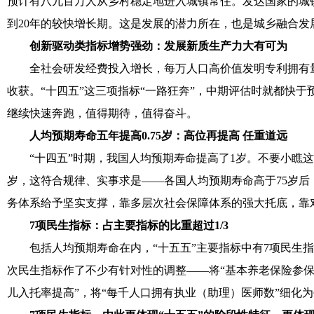
预计有八九百万人从乡村稳定地进入城镇常住。发达国家的城镇化
到20年的较快增长期。这是发展的潜力所在，也是城乡融合发
创新驱动类指标增势强劲：发展新质生产力大有可为
全社会研发经费投入增长，每万人口高价值发明专利拥有量
收获。“十四五”这三项指标“一路狂奔”，中期评估时就都快
继续快速奔跑，值得期待，值得奋斗。
人均预期寿命五年提高0.75岁：高位再提高 任重道远
“十四五”时期，我国人均预期寿命提高了1岁。不要小瞧这个
岁，这符合规律、实事求是——各国人均预期寿命高于75岁
务体系给予坚实支撑，靠多层次社会保障体系的强大托底，靠对
7项民生指标：占主要指标的比重超过1/3
包括人均预期寿命在内，“十五五”主要指标中有7项民生指
次民生指标作了不少有针对性的调整——将“基本养老保险参保率
儿入托率提高”，将“每千人口拥有执业（助理）医师数”细化