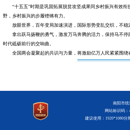
“十五五”时期是巩固拓展脱贫攻坚成果同乡村振兴有效衔接
野，乡村振兴的步履铿锵有力。
放眼世界，百年变局加速演进，国际形势变乱交织，不稳定
拿出跃马扬鞭的勇气，激发万马奔腾的活力，保持马不停蹄
时代砥砺前行的交响曲。
全国两会凝聚起的共识与力量，将激励亿万人民紧紧围绕在
南阳市统计
网站标识码：411
建议使用：1920*1080