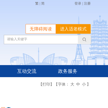
繁
|
简
登录
|
注册
无障碍阅读
进入适老模式
互动交流
政务服务
【打印】
【字体：
大
中
小
】