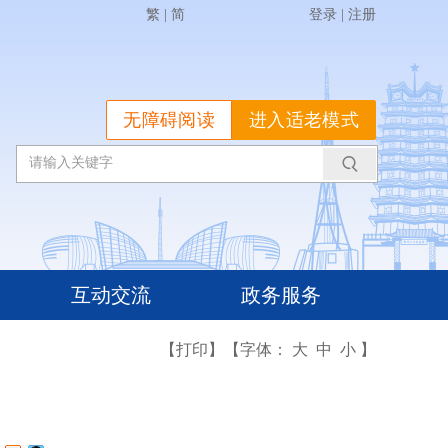
繁
|
简
登录
|
注册
无障碍阅读
进入适老模式
互动交流
政务服务
【打印】
【字体：
大
中
小
】