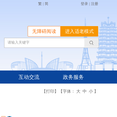
繁
|
简
登录
|
注册
无障碍阅读
进入适老模式
互动交流
政务服务
【打印】
【字体：
大
中
小
】