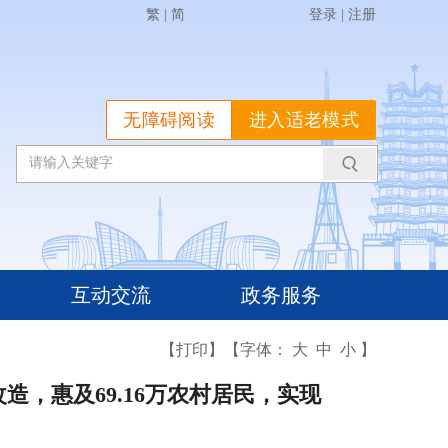
繁
|
简
登录
|
注册
无障碍阅读
进入适老模式
互动交流
政务服务
【打印】
【字体：
大
中
小
】
造，惠及69.16万农村居民，实现