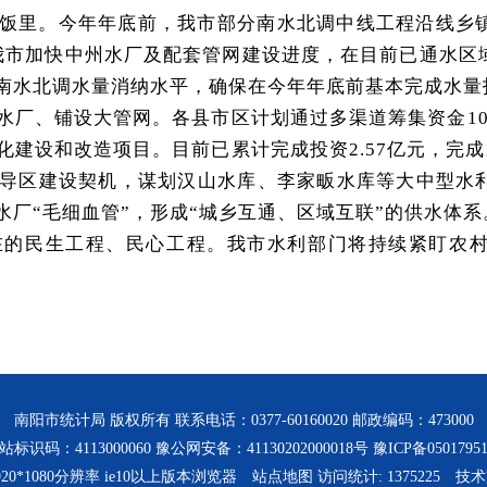
饭里。今年年底前，我市部分南水北调中线工程沿线乡
米，我市加快中州水厂及配套管网建设进度，在目前已通水
南水北调水量消纳水平，确保在今年年底前基本完成水量
厂、铺设大管网。各县市区计划通过多渠道筹集资金10.
化建设和改造项目。目前已累计完成投资2.57亿元，完成
导区建设契机，谋划汉山水库、李家畈水库等大中型水
厂“毛细血管”，形成“城乡互通、区域互联”的供水体系
在的民生工程、民心工程。我市水利部门将持续紧盯农
南阳市统计局 版权所有 联系电话：0377-60160020 邮政编码：473000
站标识码：4113000060 豫公网安备：41130202000018号
豫ICP备0501795
20*1080分辨率 ie10以上版本浏览器
站点地图
访问统计:
1375225
技术