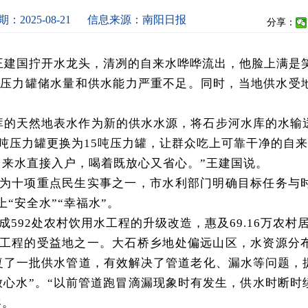
：2025-08-21
信息来源：南阳日报
分享：
民王建国拧开水龙头，清冽的自来水哗哗流出，他脸上满是
吨压力罐储水量和供水能力严重不足。同时，当地供水受
库的天然地表水作为新的供水水源，将石步河水库的水输
吨压力罐更换为15吨压力罐，让群众吃上可靠干净的自
自来水直接入户，喝着既放心又省心。”王建国说。
为十项重点民生实事之一，市水利部门明确目标任务与
“安全水”“幸福水”。
成592处农村饮用水工程的升级改造，惠及69.16万农
工程的受益地之一。大石桥乡地处偏远山区，水资源分
复了一批供水管道，有效解决了管道老化、漏水等问题，
放心水”。“以前管道跑冒滴漏现象时有发生，供水时断时
容。