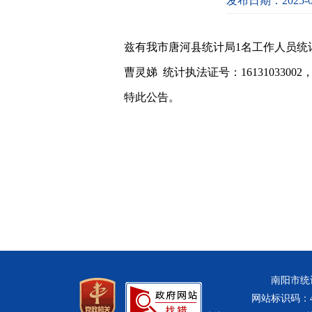
发布日期：2025-0
兹有我市唐河县统计局1名工作人员统计执法证
曹灵娣 统计执法证号：16131033002，该
特此公告。
南阳市
2025
南阳市统计
网站标识码：411