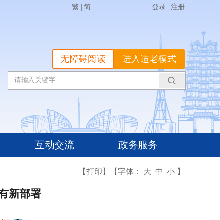
繁
|
简
登录
|
注册
无障碍阅读
进入适老模式
互动交流
政务服务
【打印】
【字体：
大
中
小
】
有新部署