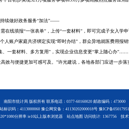
续做好政务服务“加法”——
在线填报“一张表单”，上传“一套材料”，即可完成子女入学申
人账户家庭共济绑定实现“即时办结”，群众异地就医费用报销“
、一套材料、多方复用”，实现企业信息变更“掌上随心办”……
高效与便捷更加可感可及。”许光建说，各地各部门应进一步落
南阳市统计局 版权所有 联系电话：0377-60160020 邮政编码：473000
站标识码：4113000060 豫公网安备：41130202000018号
豫ICP备0501795
20*1080分辨率 ie10以上版本浏览器
站点地图
访问统计:
1367756
技术