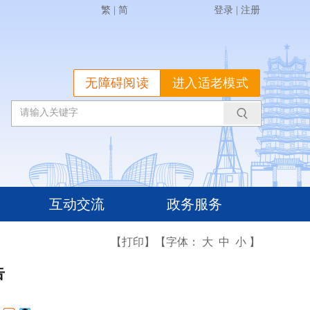
繁
|
简
登录
|
注册
无障碍阅读
进入适老模式
互动交流
政务服务
【打印】
【字体：
大
中
小
】
告