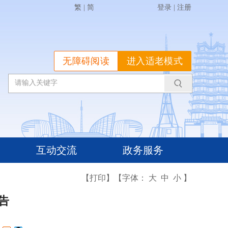
繁
|
简
登录
|
注册
无障碍阅读
进入适老模式
互动交流
政务服务
【打印】
【字体：
大
中
小
】
告