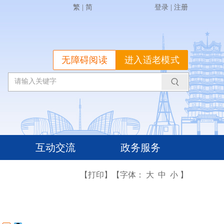
繁
|
简
登录
|
注册
无障碍阅读
进入适老模式
互动交流
政务服务
【打印】
【字体：
大
中
小
】