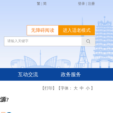
繁
|
简
登录
|
注册
无障碍阅读
进入适老模式
互动交流
政务服务
【打印】
【字体：
大
中
小
】
源?