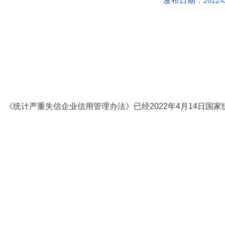
发布日期：2022-0
《统计严重失信企业信用管理办法》已经
2022
年
4
月
14
日国家