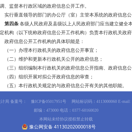
调、监督本行政区域的政府信息公开工作。
实行垂直领导的部门的办公厅（室）主管本系统的政府信息公
第四条
各级人民政府及县级以上人民政府部门应当建立健全
定机构（以下统称政府信息公开工作机构）负责本行政机关政府
政府信息公开工作机构的具体职能是：
（一）办理本行政机关的政府信息公开事宜；
（二）维护和更新本行政机关公开的政府信息；
（三）组织编制本行政机关的政府信息公开指南、政府信息公
（四）组织开展对拟公开政府信息的审查；
（五）本行政机关规定的与政府信息公开有关的其他职能。
第五条
行政机关公开政府信息，应当坚持以公开为常态、不
计局 备案号：
豫ICP备05017951号
网站标识码：4113000060 E-mail: 
的原则。
邮编：473000 电话：0377-60160020
第六条
行政机关应当及时、准确地公开政府信息。
本网站未经协议授权禁止转载
行政机关发现影响或者可能影响社会稳定、扰乱社会和经济
豫公网安备 41130202000018号
布准确的政府信息予以澄清。