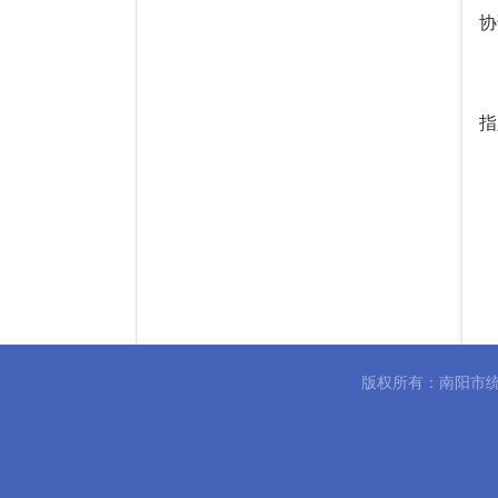
协
指
版权所有：南阳市统
民
发