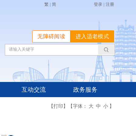
繁
|
简
登录
|
注册
无障碍阅读
进入适老模式
互动交流
政务服务
【打印】
【字体：
大
中
小
】